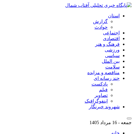
استان
گزارش
حوادث
اجتماعی
اقتصادی
فرهنگ و هنر
ورزشی
سیاسی
بین الملل
سلامت
مناقصه و مزایده
چند رسانه ای
پادکست
فیلم
تصاویر
اینفوگرافیک
شهروند خبرنگار
جمعه - 16 مرداد 1405
خانه