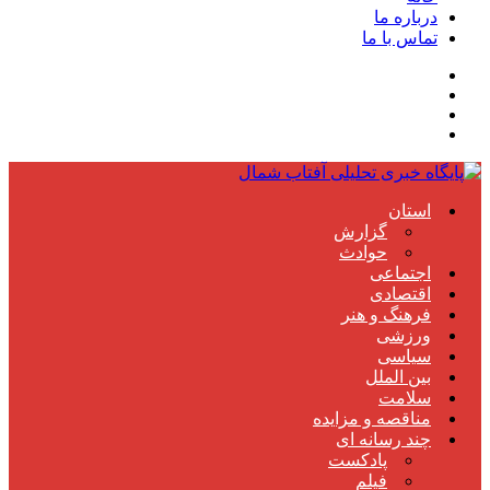
درباره ما
تماس با ما
استان
گزارش
حوادث
اجتماعی
اقتصادی
فرهنگ و هنر
ورزشی
سیاسی
بین الملل
سلامت
مناقصه و مزایده
چند رسانه ای
پادکست
فیلم