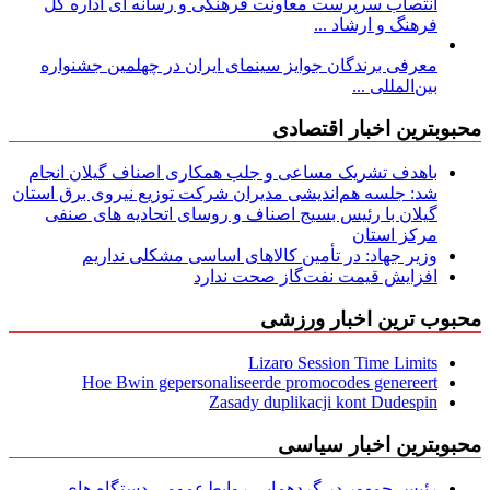
انتصاب سرپرست معاونت فرهنگی و رسانه ای اداره کل
فرهنگ و ارشاد ...
معرفی برندگان جوایز سینمای ایران در چهلمین جشنواره
بین‌المللی ...
محبوبترین اخبار اقتصادی
باهدف تشریک مساعی و جلب همکاری اصناف گیلان انجام
شد: جلسه هم‌اندیشی مدیران شركت توزیع نیروی برق استان
گیلان با رئیس بسیج اصناف و روسای اتحادیه های صنفی
مركز استان
وزیر جهاد: در تأمین کالاهای اساسی مشکلی نداریم
افزایش قیمت نفت‌گاز صحت ندارد
محبوب ترین اخبار ورزشی
Lizaro Session Time Limits
Hoe Bwin gepersonaliseerde promocodes genereert
Zasady duplikacji kont Dudespin
محبوبترین اخبار سیاسی
رئیس جمهور در گردهمایی روابط‌عمومی دستگاه های