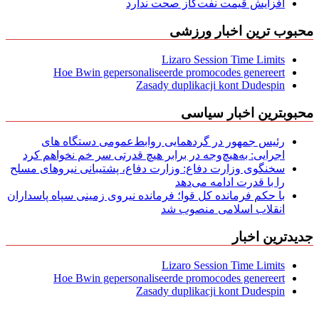
افزایش قیمت نفت‌گاز صحت ندارد
محبوب ترین اخبار ورزشی
Lizaro Session Time Limits
Hoe Bwin gepersonaliseerde promocodes genereert
Zasady duplikacji kont Dudespin
محبوبترین اخبار سیاسی
رئیس جمهور در گردهمایی روابط‌عمومی دستگاه های
اجرایی: به‌هیچ‌وجه در برابر هیچ قدرتی سر خم نخواهم کرد
سخنگوی وزارت دفاع: وزارت دفاع، پشتیبانی نیرو‌های مسلح
را با قدرت ادامه می‌دهد
با حکم فرمانده کل قوا؛ فرمانده نیروی زمینی سپاه پاسداران
انقلاب اسلامی منصوب شد
جدیدترین اخبار
Lizaro Session Time Limits
Hoe Bwin gepersonaliseerde promocodes genereert
Zasady duplikacji kont Dudespin