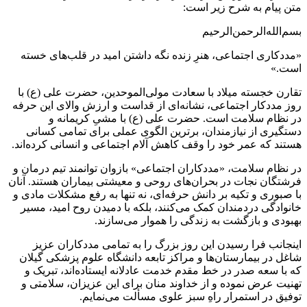
متن پیام به شرح زیر است:
بسم‌الله‌الرحمن‌الرحیم
«مددکاری اجتماعی، هنرِ زنده نگه داشتن امید در قلب‌های خسته
است.»
تقارن خجسته میلاد با سعادت مولی‌الموحدین، حضرت علی (ع) با
روز مددکار اجتماعی، نشانه‌ای از قداست و ارزش والای این حرفه
در نظام سلامت است. حضرت علی (ع) با مشیِ کریمانه و
دستگیری از نیازمندان، برترین الگوی عملی برای تمامی کسانی
هستند که عمر خود را وقف کاهش آلام اجتماعی و انسانی کرده‌اند.
در نظام سلامت، «مددکاران اجتماعی» بازوان توانمند تیم درمان و
فرشتگان نجات در بحران‌های روحی و معیشتی بیماران هستند. آنان
با صبوری و تکیه بر دانش حرفه‌ای، نه تنها به رفع مشکلات مادی و
خانوادگی دردمندان کمک می‌کنند، بلکه با دمیدن روح امید، مسیر
بهبودی و بازگشت به زندگی را هموار می‌سازند.
اینجانب فرا رسیدن این روز بزرگ را به تمامی مددکاران عزیز
شاغل در بیمارستان‌ها و مراکز تابعه دانشگاه علوم پزشکی گیلان
که با سعه صدر در خط مقدم خدمت عادلانه ایستاده‌اند، تبریک و
تهنیت عرض نموده و از خداوند منان برای این عزیزان، سلامتی و
توفیق در استمرار راهِ سبز علوی مسألت می‌نمایم.