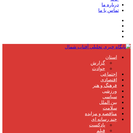
درباره ما
تماس با ما
استان
گزارش
حوادث
اجتماعی
اقتصادی
فرهنگ و هنر
ورزشی
سیاسی
بین الملل
سلامت
مناقصه و مزایده
چند رسانه ای
پادکست
فیلم