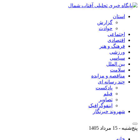
استان
گزارش
حوادث
اجتماعی
اقتصادی
فرهنگ و هنر
ورزشی
سیاسی
بین الملل
سلامت
مناقصه و مزایده
چند رسانه ای
پادکست
فیلم
تصاویر
اینفوگرافیک
شهروند خبرنگار
پنج‌شنبه - 15 مرداد 1405
خانه