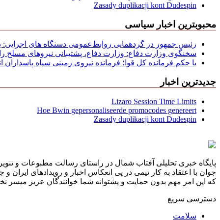
Zasady duplikacji kont Dudespin
محبوبترین اخبار سیاسی
رئیس جمهور در گردهمایی روابط‌عمومی دستگاه های اجرایی: به‌
سخنگوی وزارت دفاع: وزارت دفاع، پشتیبانی نیرو‌های مسلح را 
با حکم فرمانده کل قوا؛ فرمانده نیروی زمینی سپاه پاسداران
جدیدترین اخبار
Lizaro Session Time Limits
Hoe Bwin gepersonaliseerde promocodes genereert
Zasady duplikacji kont Dudespin
پایگاه خبری تحلیلی آفتاب شمال در راستای رسالت مطبوعات و تنویر 
جوان با اعتقاد به کار تیمی در پی انعکاس اخبار و رویدادهای ایران و
که این امر مهم بدون حمایت و پشتوانه شما خوانندگان عزیز میسر نخوا
دسترسی سریع
سلامت