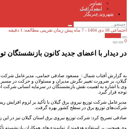
تصاویر
اینفوگرافیک
شهروند خبرنگار
اجتماعی
18 دی 1404 - 7 ماه پیش
زمان تقریبی مطالعه: 1 دقیقه
کپی شد!
0
در دیدار با اعضای جدید کانون بازنشستگان توزی
به گزارش آفتاب شمال : مسعود صادقی خمامی، مدیرعامل شرکت توزی
گیلان، بر ضرورت تغییر نگرش مدیران و مسئولان و حرکت در مسیر ح
وی با اشاره به اهمیت نقش بازنشستگان در سرمایه انسانی شرکت اظه
توجه قرار گیرد.
مدیرعامل شرکت توزیع نیروی برق گیلان با تأکید بر لزوم افزایش ری
شرکت‌های توزیع برق در سطح کشور بهره گرفت.
صادقی تصریح کرد: شرکت توزیع نیروی برق استان گیلان نیز در این زمی
وی همچنین بر استفاده هدفمند از توانمندی‌های همکاران بازنشسته تأ