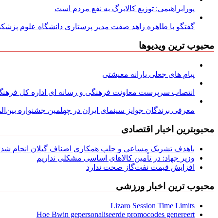
پورابراهیمی: توزیع کالابرگ به نفع مردم است
گفتگو با طاهره زاهد صفت مدیر پرستاری دانشگاه علوم پزشکی
محبوب ترین ویدیوها
پیام های جعلی یارانه معیشتی
انتصاب سرپرست معاونت فرهنگی و رسانه ای اداره کل فرهنگ و
معرفی برندگان جوایز سینمای ایران در چهلمین جشنواره بین‌المل
محبوبترین اخبار اقتصادی
باهدف تشریک مساعی و جلب همکاری اصناف گیلان انجام شد: ج
وزیر جهاد: در تأمین کالاهای اساسی مشکلی نداریم
افزایش قیمت نفت‌گاز صحت ندارد
محبوب ترین اخبار ورزشی
Lizaro Session Time Limits
Hoe Bwin gepersonaliseerde promocodes genereert