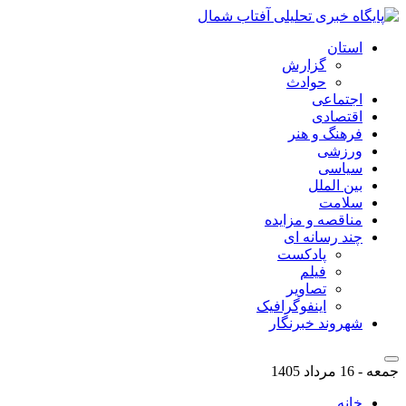
استان
گزارش
حوادث
اجتماعی
اقتصادی
فرهنگ و هنر
ورزشی
سیاسی
بین الملل
سلامت
مناقصه و مزایده
چند رسانه ای
پادکست
فیلم
تصاویر
اینفوگرافیک
شهروند خبرنگار
جمعه - 16 مرداد 1405
خانه