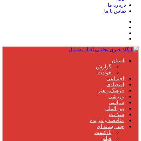
درباره ما
تماس با ما
استان
گزارش
حوادث
اجتماعی
اقتصادی
فرهنگ و هنر
ورزشی
سیاسی
بین الملل
سلامت
مناقصه و مزایده
چند رسانه ای
پادکست
فیلم