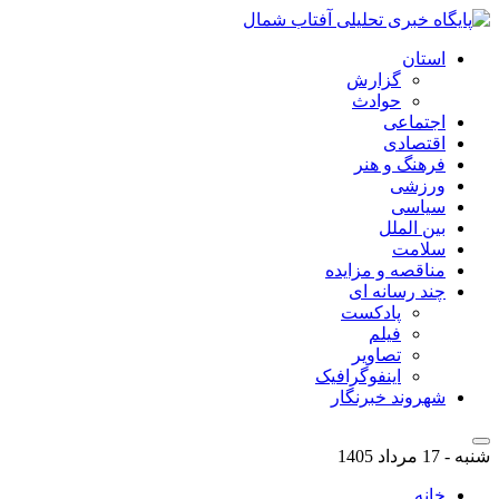
استان
گزارش
حوادث
اجتماعی
اقتصادی
فرهنگ و هنر
ورزشی
سیاسی
بین الملل
سلامت
مناقصه و مزایده
چند رسانه ای
پادکست
فیلم
تصاویر
اینفوگرافیک
شهروند خبرنگار
شنبه - 17 مرداد 1405
خانه