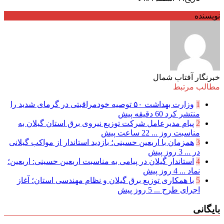
نویسنده
خبرنگار آفتاب شمال
مطالب مرتبط
1
وزارت بهداشت ۵۰ توصیه خودمراقبتی در گرمای شدید را
منتشر کرد
60 دقیقه پیش
2
پیام مدیرعامل شركت توزیع نیروی برق استان گیلان به
مناسبت روز ...
22 ساعت پیش
3
همزمان با اربعین حسینی؛ بازدید استاندار از مواکب گیلانی
در ...
3 روز پیش
4
استاندار گیلان در پیامی به مناسبت اربعین حسینی: اربعین؛
نماد ...
4 روز پیش
5
با همکاری توزیع برق گیلان و نظام مهندسی استان؛ آغاز
اجرای طرح ...
5 روز پیش
بایگانی