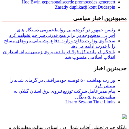
Hoe Bwin gepersonaliseerde promocodes genereert
Zasady duplikacji kont Dudespin
محبوبترین اخبار سیاسی
رئیس جمهور در گردهمایی روابط‌عمومی دستگاه های
اجرایی: به‌هیچ‌وجه در برابر هیچ قدرتی سر خم نخواهم کرد
سخنگوی وزارت دفاع: وزارت دفاع، پشتیبانی نیرو‌های مسلح
را با قدرت ادامه می‌دهد
با حکم فرمانده کل قوا؛ فرمانده نیروی زمینی سپاه پاسداران
انقلاب اسلامی منصوب شد
جدیدترین اخبار
وزارت بهداشت ۵۰ توصیه خودمراقبتی در گرمای شدید را
منتشر کرد
پیام مدیرعامل شركت توزیع نیروی برق استان گیلان به
مناسبت روز خبرنگار ‌
Lizaro Session Time Limits
پایگاه خبری تحلیلی آفتاب شمال در راستای رسالت مطبوعات و