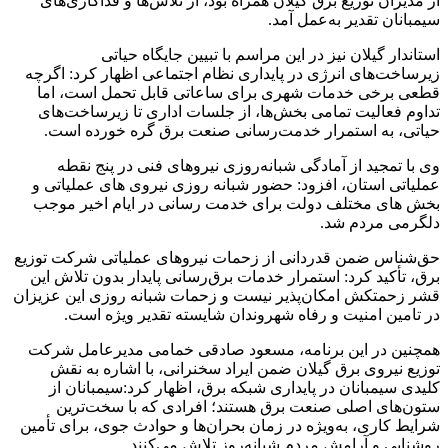
از مدیران توزیع برق گیلان همراه بود، از تلاش‌ها و فداکاری‌های
سیمبانان تقدیر به‌عمل آمد.
‌استاندار گیلان نیز در این مراسم با تبیین جایگاه حیاتی
زیرساخت‌های انرژی در پایداری نظام اجتماعی اظهار کرد: اگرچه
قطعی برخی خدمات شهری برای ساعاتی قابل تحمل است، اما
تداوم فعالیت تمامی بخش‌ها، از جلسات اداری تا زیرساخت‌های
حیاتی، به استمرار خدمت‌رسانی صنعت برق گره خورده است.
‌وی با تمجید از آمادگی شبانه‌روزی نیروهای فنی در پنج نقطه
عملیاتی استان، افزود: حضور شبانه روزی نیروی های عملیاتی و
بخش های مختلف دولت برای خدمت رسانی در ایام اخیر موجب
دلگرمی مردم شد.
‌حق‌شناس ضمن قدردانی از زحمات نیروهای عملیاتی شرکت توزیع
برق، تأکید کرد: استمرار خدمات برق‌رسانی پایدار بدون تلاش این
قشر زحمتکش امکان‌پذیر نیست و زحمات شبانه روزی این عزیزان
در تامین امنیت و رفاه شهروندان شایسته تقدیر ویژه است.
‌همچنین در این برنامه، مسعود صادقی خمامی مدیرعامل شرکت
توزیع نیروی برق گیلان ضمن ایراد سخنرانی، با اشاره به نقش
کلیدی سیمبانان در پایداری شبکه برق، اظهار کرد:سیمبانان از
ستون‌های اصلی صنعت برق هستند؛ افرادی که با سخت‌ترین
شرایط کاری، به‌ویژه در زمان بحران‌ها و حوادث جوی، برای تأمین
روشنایی و آرامش مردم شبانه‌روز تلاش می‌کنند.