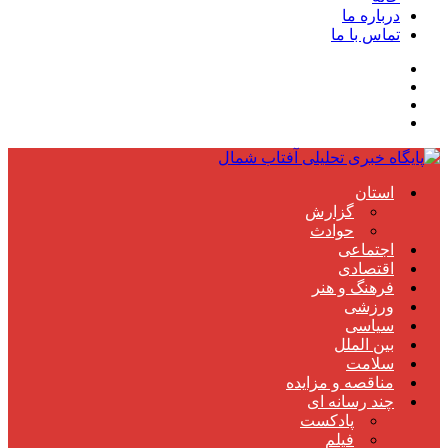
درباره ما
تماس با ما
استان
گزارش
حوادث
اجتماعی
اقتصادی
فرهنگ و هنر
ورزشی
سیاسی
بین الملل
سلامت
مناقصه و مزایده
چند رسانه ای
پادکست
فیلم