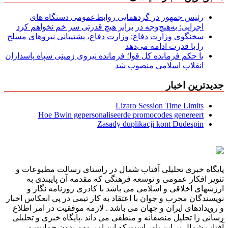
رئیس جمهور در گردهمایی روابط‌عمومی دستگاه های
اجرایی: به‌هیچ‌وجه در برابر هیچ قدرتی سر خم نخواهم کرد
سخنگوی وزارت دفاع: وزارت دفاع، پشتیبانی نیرو‌های مسلح
را با قدرت ادامه می‌دهد
با حکم فرمانده کل قوا؛ فرمانده نیروی زمینی سپاه پاسداران
انقلاب اسلامی منصوب شد
جدیدترین اخبار
Lizaro Session Time Limits
Hoe Bwin gepersonaliseerde promocodes genereert
Zasady duplikacji kont Dudespin
پایگاه خبری تحلیلی آفتاب شمال در راستای رسالت مطبوعات و
تنویر افکار عمومی و توسعه فرهنگی که مقدمه آن پایبندی به
ارزشهای اخلاقی و اسلامی می باشد با کادری روزنامه نگار و
نویسندگان مجرب و جوان با اعتقاد به کار تیمی در پی انعکاس اخبار
و رویدادهای ایران و جهان می باشد . لازمه موفقیت در امر اطلاع
رسانی را تحلیل منصفانه و منطقی می داند .پایگاه خبری و تحلیلی
آفتاب شمال بر این باور است که این امر مهم بدون حمایت و