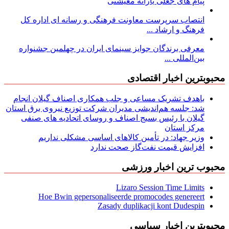
پیام های جعلی یارانه معیشتی
انتصاب سرپرست معاونت فرهنگی و رسانه ای اداره کل
فرهنگ و ارشاد ...
معرفی برندگان جوایز سینمای ایران در چهلمین جشنواره
بین‌المللی ...
محبوبترین اخبار اقتصادی
باهدف تشریک مساعی و جلب همکاری اصناف گیلان انجام
شد: جلسه هم‌اندیشی مدیران شركت توزیع نیروی برق استان
گیلان با رئیس بسیج اصناف و روسای اتحادیه های صنفی
مركز استان
وزیر جهاد: در تأمین کالاهای اساسی مشکلی نداریم
افزایش قیمت نفت‌گاز صحت ندارد
محبوب ترین اخبار ورزشی
Lizaro Session Time Limits
Hoe Bwin gepersonaliseerde promocodes genereert
Zasady duplikacji kont Dudespin
محبوبترین اخبار سیاسی