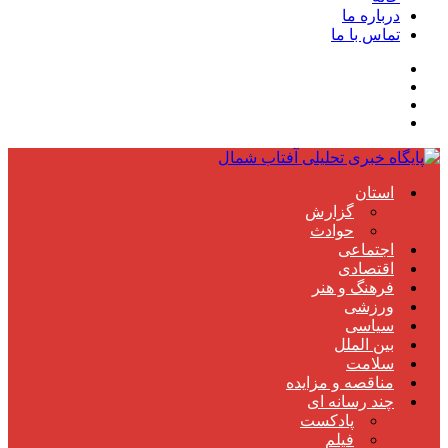
درباره ما
تماس با ما
استان
گزارش
حوادث
اجتماعی
اقتصادی
فرهنگ و هنر
ورزشی
سیاسی
بین الملل
سلامت
مناقصه و مزایده
چند رسانه ای
پادکست
فیلم