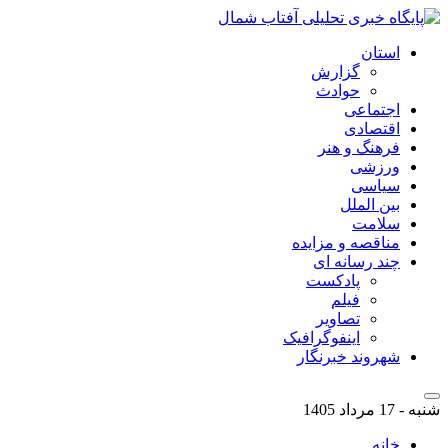
استان
گزارش
حوادث
اجتماعی
اقتصادی
فرهنگ و هنر
ورزشی
سیاسی
بین الملل
سلامت
مناقصه و مزایده
چند رسانه ای
پادکست
فیلم
تصاویر
اینفوگرافیک
شهروند خبرنگار
شنبه - 17 مرداد 1405
خانه