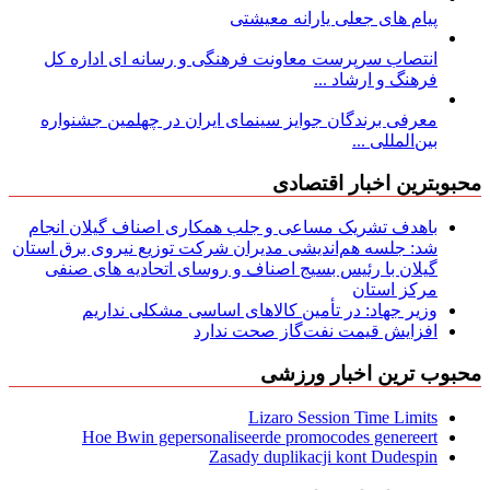
پیام های جعلی یارانه معیشتی
انتصاب سرپرست معاونت فرهنگی و رسانه ای اداره کل
فرهنگ و ارشاد ...
معرفی برندگان جوایز سینمای ایران در چهلمین جشنواره
بین‌المللی ...
محبوبترین اخبار اقتصادی
باهدف تشریک مساعی و جلب همکاری اصناف گیلان انجام
شد: جلسه هم‌اندیشی مدیران شركت توزیع نیروی برق استان
گیلان با رئیس بسیج اصناف و روسای اتحادیه های صنفی
مركز استان
وزیر جهاد: در تأمین کالاهای اساسی مشکلی نداریم
افزایش قیمت نفت‌گاز صحت ندارد
محبوب ترین اخبار ورزشی
Lizaro Session Time Limits
Hoe Bwin gepersonaliseerde promocodes genereert
Zasady duplikacji kont Dudespin