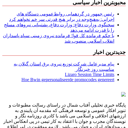
محبوبترین اخبار سیاسی
رئیس جمهور در گردهمایی روابط‌عمومی دستگاه های
اجرایی: به‌هیچ‌وجه در برابر هیچ قدرتی سر خم نخواهم کرد
سخنگوی وزارت دفاع: وزارت دفاع، پشتیبانی نیرو‌های مسلح
را با قدرت ادامه می‌دهد
با حکم فرمانده کل قوا؛ فرمانده نیروی زمینی سپاه پاسداران
انقلاب اسلامی منصوب شد
جدیدترین اخبار
پیام مدیرعامل شركت توزیع نیروی برق استان گیلان به
مناسبت روز خبرنگار ‌
Lizaro Session Time Limits
Hoe Bwin gepersonaliseerde promocodes genereert
پایگاه خبری تحلیلی آفتاب شمال در راستای رسالت مطبوعات و
تنویر افکار عمومی و توسعه فرهنگی که مقدمه آن پایبندی به
ارزشهای اخلاقی و اسلامی می باشد با کادری روزنامه نگار و
نویسندگان مجرب و جوان با اعتقاد به کار تیمی در پی انعکاس اخبار
و رویدادهای ایران و جهان می باشد . لازمه موفقیت در امر اطلاع