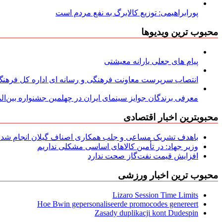
پورابراهیمی: توزیع کالابرگ به نفع مردم است
محبوب ترین ویدیوها
پیام های جعلی یارانه معیشتی
انتصاب سرپرست معاونت فرهنگی و رسانه ای اداره کل فرهنگ و
معرفی برندگان جوایز سینمای ایران در چهلمین جشنواره بین‌المل
محبوبترین اخبار اقتصادی
باهدف تشریک مساعی و جلب همکاری اصناف گیلان انجام شد: ج
وزیر جهاد: در تأمین کالاهای اساسی مشکلی نداریم
افزایش قیمت نفت‌گاز صحت ندارد
محبوب ترین اخبار ورزشی
Lizaro Session Time Limits
Hoe Bwin gepersonaliseerde promocodes genereert
Zasady duplikacji kont Dudespin