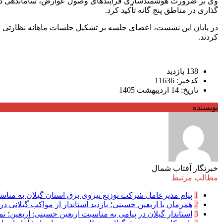
‌وی بر ضرورت هوشمندسازی فرآیندهای وصول عوارض، ساماندهی در
گذاری در مناطق پنج گانه تأکید کرد.
‌در پایان این نشست، اعضای جلسه بر تشکیل جلسات ماهانه نظارتی ب
کردند.
138 بازدید
کدخبر: 11636
تاریخ: 14 اردیبهشت 1405
نویسنده
خبرنگار آفتاب شمال
مطالب مرتبط
1
پیام مدیرعامل شركت توزیع نیروی برق استان گیلان به مناسب
2
همزمان با اربعین حسینی؛ بازدید استاندار از مواکب گیلانی در 
3
استاندار گیلان در پیامی به مناسبت اربعین حسینی: اربعین؛ نما