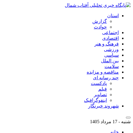
استان
گزارش
حوادث
اجتماعی
اقتصادی
فرهنگ و هنر
ورزشی
سیاسی
بین الملل
سلامت
مناقصه و مزایده
چند رسانه ای
پادکست
فیلم
تصاویر
اینفوگرافیک
شهروند خبرنگار
شنبه - 17 مرداد 1405
خانه