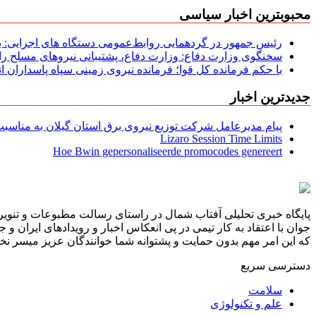
محبوبترین اخبار سیاسی
رئیس جمهور در گردهمایی روابط‌عمومی دستگاه های اجرایی: به‌
سخنگوی وزارت دفاع: وزارت دفاع، پشتیبانی نیرو‌های مسلح را 
با حکم فرمانده کل قوا؛ فرمانده نیروی زمینی سپاه پاسداران
جدیدترین اخبار
پیام مدیرعامل شركت توزیع نیروی برق استان گیلان به مناسبت 
Lizaro Session Time Limits
Hoe Bwin gepersonaliseerde promocodes genereert
پایگاه خبری تحلیلی آفتاب شمال در راستای رسالت مطبوعات و تنویر 
جوان با اعتقاد به کار تیمی در پی انعکاس اخبار و رویدادهای ایران و
که این امر مهم بدون حمایت و پشتوانه شما خوانندگان عزیز میسر نخوا
دسترسی سریع
سلامت
علم و تکنولوژی