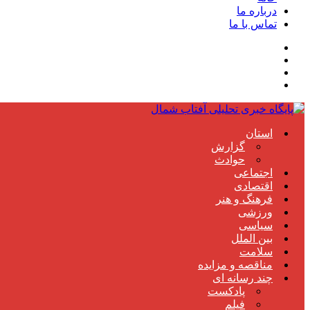
درباره ما
تماس با ما
استان
گزارش
حوادث
اجتماعی
اقتصادی
فرهنگ و هنر
ورزشی
سیاسی
بین الملل
سلامت
مناقصه و مزایده
چند رسانه ای
پادکست
فیلم