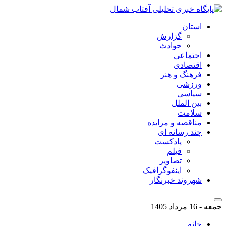
استان
گزارش
حوادث
اجتماعی
اقتصادی
فرهنگ و هنر
ورزشی
سیاسی
بین الملل
سلامت
مناقصه و مزایده
چند رسانه ای
پادکست
فیلم
تصاویر
اینفوگرافیک
شهروند خبرنگار
جمعه - 16 مرداد 1405
خانه