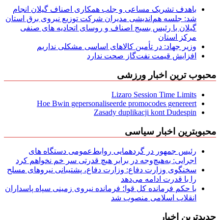
باهدف تشریک مساعی و جلب همکاری اصناف گیلان انجام
شد: جلسه هم‌اندیشی مدیران شركت توزیع نیروی برق استان
گیلان با رئیس بسیج اصناف و روسای اتحادیه های صنفی
مركز استان
وزیر جهاد: در تأمین کالاهای اساسی مشکلی نداریم
افزایش قیمت نفت‌گاز صحت ندارد
محبوب ترین اخبار ورزشی
Lizaro Session Time Limits
Hoe Bwin gepersonaliseerde promocodes genereert
Zasady duplikacji kont Dudespin
محبوبترین اخبار سیاسی
رئیس جمهور در گردهمایی روابط‌عمومی دستگاه های
اجرایی: به‌هیچ‌وجه در برابر هیچ قدرتی سر خم نخواهم کرد
سخنگوی وزارت دفاع: وزارت دفاع، پشتیبانی نیرو‌های مسلح
را با قدرت ادامه می‌دهد
با حکم فرمانده کل قوا؛ فرمانده نیروی زمینی سپاه پاسداران
انقلاب اسلامی منصوب شد
جدیدترین اخبار