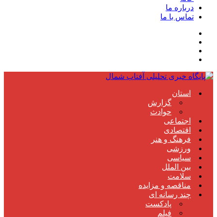
درباره ما
تماس با ما
استان
گزارش
حوادث
اجتماعی
اقتصادی
فرهنگ و هنر
ورزشی
سیاسی
بین الملل
سلامت
مناقصه و مزایده
چند رسانه ای
پادکست
فیلم