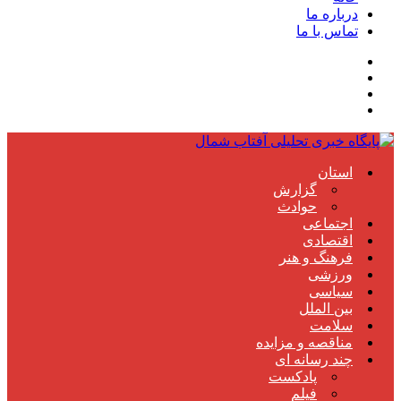
درباره ما
تماس با ما
استان
گزارش
حوادث
اجتماعی
اقتصادی
فرهنگ و هنر
ورزشی
سیاسی
بین الملل
سلامت
مناقصه و مزایده
چند رسانه ای
پادکست
فیلم