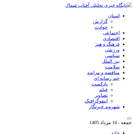
استان
گزارش
حوادث
اجتماعی
اقتصادی
فرهنگ و هنر
ورزشی
سیاسی
بین الملل
سلامت
مناقصه و مزایده
چند رسانه ای
پادکست
فیلم
تصاویر
اینفوگرافیک
شهروند خبرنگار
جمعه - 16 مرداد 1405
خانه