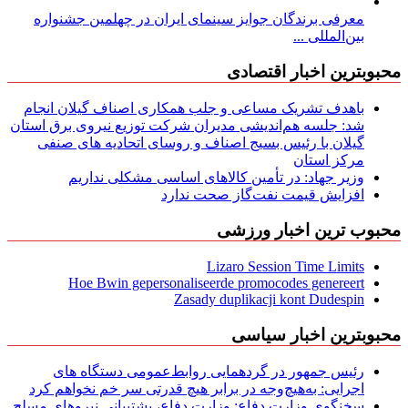
معرفی برندگان جوایز سینمای ایران در چهلمین جشنواره
بین‌المللی ...
محبوبترین اخبار اقتصادی
باهدف تشریک مساعی و جلب همکاری اصناف گیلان انجام
شد: جلسه هم‌اندیشی مدیران شركت توزیع نیروی برق استان
گیلان با رئیس بسیج اصناف و روسای اتحادیه های صنفی
مركز استان
وزیر جهاد: در تأمین کالاهای اساسی مشکلی نداریم
افزایش قیمت نفت‌گاز صحت ندارد
محبوب ترین اخبار ورزشی
Lizaro Session Time Limits
Hoe Bwin gepersonaliseerde promocodes genereert
Zasady duplikacji kont Dudespin
محبوبترین اخبار سیاسی
رئیس جمهور در گردهمایی روابط‌عمومی دستگاه های
اجرایی: به‌هیچ‌وجه در برابر هیچ قدرتی سر خم نخواهم کرد
سخنگوی وزارت دفاع: وزارت دفاع، پشتیبانی نیرو‌های مسلح