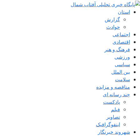
استان
گزارش
حوادث
اجتماعی
اقتصادی
فرهنگ و هنر
ورزشی
سیاسی
بین الملل
سلامت
مناقصه و مزایده
چند رسانه ای
پادکست
فیلم
تصاویر
اینفوگرافیک
شهروند خبرنگار