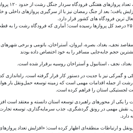
به گزارش آفتاب شمال ، بر اساس آمارهای عملیاتی، تعداد پروازهای هفتگ
واز در هفته تا قبل از جنگ‌ ۱۲ روزه افزایش یافت؛ بعد از جنگ رمضان نیز با از سرگیری پروازهای داخلی 
ل ترین فرودگاه های کشور قرار دارد.
همچنین سهم پروازهای خارجی این فرودگاه به حدود ۲۵ درصد کل پروازها رسیده است؛ آماری که فرودگاه رشت را به ق
اصد نجف، بغداد، بصره، ایروان، آستراخان، باتومی و برخی شهرهای 
شترین حجم جابه‌جایی مسافر را به خود اختصاص داده‌ بودند
بغداد، نجف ، استانبول و آستراخان روسیه برقرار شده است.
ی و گمرکی نیز با جدیت در دستور کار قرار گرفته است. راه‌اندازی کد
رشت از جمله اقدامات مهمی است که زمینه توسعه حمل‌ونقل بار هوای
ت لجستیکی استان را فراهم کرده است.
 را یکی از محورهای راهبردی توسعه استان دانسته و معتقد است افز
للی، نقش مهمی در رونق گردشگری، جذب سرمایه‌گذاری، توسعه تجارت
 دارد.
‌ونقل و ارتباطات منطقه‌ای اظهار کرده است: «افزایش تعداد پروازهای