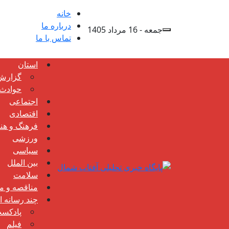
خانه
درباره ما
جمعه - 16 مرداد 1405
تماس با ما
استان
گزارش
حوادث
اجتماعی
اقتصادی
فرهنگ و هن
ورزشی
سیاسی
بین الملل
سلامت
مناقصه و مز
چند رسانه ا
پادکس
فیلم