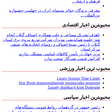
فرهنگ و ارشاد ...
معرفی برندگان جوایز سینمای ایران در چهلمین جشنواره
بین‌المللی ...
محبوبترین اخبار اقتصادی
باهدف تشریک مساعی و جلب همکاری اصناف گیلان انجام
شد: جلسه هم‌اندیشی مدیران شركت توزیع نیروی برق استان
گیلان با رئیس بسیج اصناف و روسای اتحادیه های صنفی
مركز استان
وزیر جهاد: در تأمین کالاهای اساسی مشکلی نداریم
افزایش قیمت نفت‌گاز صحت ندارد
محبوب ترین اخبار ورزشی
Lizaro Session Time Limits
Hoe Bwin gepersonaliseerde promocodes genereert
Zasady duplikacji kont Dudespin
محبوبترین اخبار سیاسی
رئیس جمهور در گردهمایی روابط‌عمومی دستگاه های
اجرایی: به‌هیچ‌وجه در برابر هیچ قدرتی سر خم نخواهم کرد