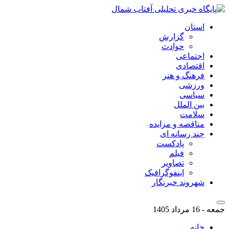
استان
گزارش
حوادث
اجتماعی
اقتصادی
فرهنگ و هنر
ورزشی
سیاسی
بین الملل
سلامت
مناقصه و مزایده
چند رسانه ای
پادکست
فیلم
تصاویر
اینفوگرافیک
شهروند خبرنگار
جمعه - 16 مرداد 1405
خانه