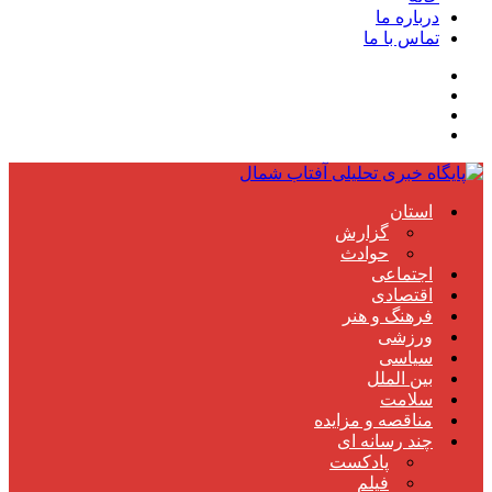
درباره ما
تماس با ما
استان
گزارش
حوادث
اجتماعی
اقتصادی
فرهنگ و هنر
ورزشی
سیاسی
بین الملل
سلامت
مناقصه و مزایده
چند رسانه ای
پادکست
فیلم