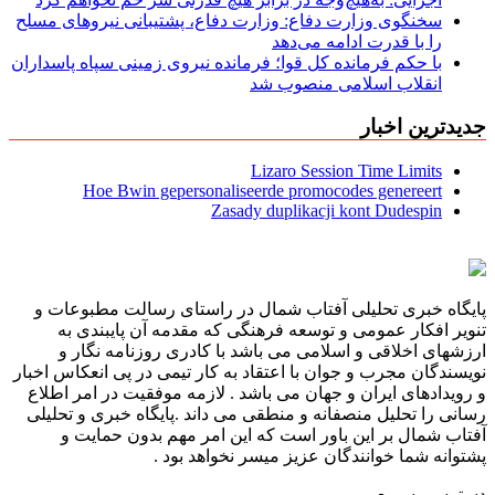
سخنگوی وزارت دفاع: وزارت دفاع، پشتیبانی نیرو‌های مسلح
را با قدرت ادامه می‌دهد
با حکم فرمانده کل قوا؛ فرمانده نیروی زمینی سپاه پاسداران
انقلاب اسلامی منصوب شد
جدیدترین اخبار
Lizaro Session Time Limits
Hoe Bwin gepersonaliseerde promocodes genereert
Zasady duplikacji kont Dudespin
پایگاه خبری تحلیلی آفتاب شمال در راستای رسالت مطبوعات و
تنویر افکار عمومی و توسعه فرهنگی که مقدمه آن پایبندی به
ارزشهای اخلاقی و اسلامی می باشد با کادری روزنامه نگار و
نویسندگان مجرب و جوان با اعتقاد به کار تیمی در پی انعکاس اخبار
و رویدادهای ایران و جهان می باشد . لازمه موفقیت در امر اطلاع
رسانی را تحلیل منصفانه و منطقی می داند .پایگاه خبری و تحلیلی
آفتاب شمال بر این باور است که این امر مهم بدون حمایت و
پشتوانه شما خوانندگان عزیز میسر نخواهد بود .
دسترسی سریع