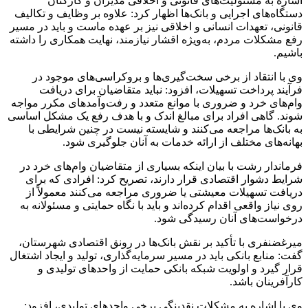
اشاره به مسئولیت‌های قانونی و اخلاقی مدیران و کارکنان
دستگاه‌های اجرایی و بانک‌ها اظهار کرد: علاوه بر وظایف و تکالیف
قانونی، تعهدات انسانی و اخلاقی نیز بر عهده ماست و باید در مسیر
رفع مشکلات مردم، به‌ویژه اقشار نیازمند، نهایت همکاری را داشته
باشیم.
وی با انتقاد از برخی سخت‌گیری‌ها و بروکراسی‌های موجود در
فرآیند پرداخت تسهیلات، افزود: نباید متقاضیان برای دریافت
وام‌های خرد و ضروری با موانع متعدد و رفت‌وآمدهای مکرر مواجه
شوند. گاهی افراد برای مبالغ اندک و با هدف رفع یک مشکل اساسی
به بانک‌ها مراجعه می‌کنند و شایسته نیست در چنین شرایطی با
بهانه‌های مختلف از ارائه خدمات به آنان جلوگیری شود.
فرماندار رشت با بیان اینکه بسیاری از متقاضیان وام‌های خرد در
شرایط دشوار اقتصادی قرار دارند، تصریح کرد: افرادی که برای
دریافت تسهیلات معیشتی یا ضروری مراجعه می‌کنند معمولاً از
روی نیاز واقعی اقدام کرده‌اند و باید با نگاه حمایتی و مسئولانه به
درخواست‌های آنان رسیدگی شود.
میرغضنفری با تأکید بر نقش بانک‌ها در رونق اقتصادی شهرستان،
گفت: منابع بانکی باید در مسیر سرمایه‌گذاری، تولید و ایجاد اشتغال
قرار گیرد و اولویت شبکه بانکی حمایت از واحدهای تولیدی و
کارآفرینان باشد.
وی با اشاره به مشکلات نقدینگی برخی واحدهای تولیدی، افزود: