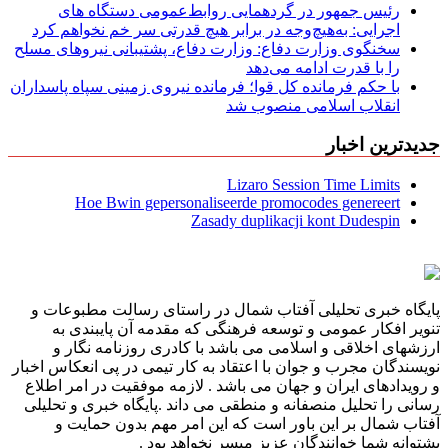
رئیس جمهور در گردهمایی روابط‌عمومی دستگاه های
اجرایی: به‌هیچ‌وجه در برابر هیچ قدرتی سر خم نخواهم کرد
سخنگوی وزارت دفاع: وزارت دفاع، پشتیبانی نیرو‌های مسلح
را با قدرت ادامه می‌دهد
با حکم فرمانده کل قوا؛ فرمانده نیروی زمینی سپاه پاسداران
انقلاب اسلامی منصوب شد
جدیدترین اخبار
Lizaro Session Time Limits
Hoe Bwin gepersonaliseerde promocodes genereert
Zasady duplikacji kont Dudespin
پایگاه خبری تحلیلی آفتاب شمال در راستای رسالت مطبوعات و
تنویر افکار عمومی و توسعه فرهنگی که مقدمه آن پایبندی به
ارزشهای اخلاقی و اسلامی می باشد با کادری روزنامه نگار و
نویسندگان مجرب و جوان با اعتقاد به کار تیمی در پی انعکاس اخبار
و رویدادهای ایران و جهان می باشد . لازمه موفقیت در امر اطلاع
رسانی را تحلیل منصفانه و منطقی می داند .پایگاه خبری و تحلیلی
آفتاب شمال بر این باور است که این امر مهم بدون حمایت و
پشتوانه شما خوانندگان عزیز میسر نخواهد بود .