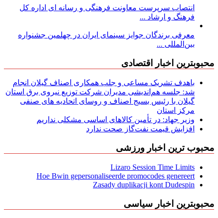
انتصاب سرپرست معاونت فرهنگی و رسانه ای اداره کل
فرهنگ و ارشاد ...
معرفی برندگان جوایز سینمای ایران در چهلمین جشنواره
بین‌المللی ...
محبوبترین اخبار اقتصادی
باهدف تشریک مساعی و جلب همکاری اصناف گیلان انجام
شد: جلسه هم‌اندیشی مدیران شركت توزیع نیروی برق استان
گیلان با رئیس بسیج اصناف و روسای اتحادیه های صنفی
مركز استان
وزیر جهاد: در تأمین کالاهای اساسی مشکلی نداریم
افزایش قیمت نفت‌گاز صحت ندارد
محبوب ترین اخبار ورزشی
Lizaro Session Time Limits
Hoe Bwin gepersonaliseerde promocodes genereert
Zasady duplikacji kont Dudespin
محبوبترین اخبار سیاسی