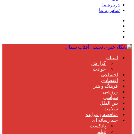
درباره ما
تماس با ما
استان
گزارش
حوادث
اجتماعی
اقتصادی
فرهنگ و هنر
ورزشی
سیاسی
بین الملل
سلامت
مناقصه و مزایده
چند رسانه ای
پادکست
فیلم