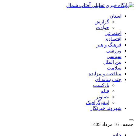
استان
گزارش
حوادث
اجتماعی
اقتصادی
فرهنگ و هنر
ورزشی
سیاسی
بین الملل
سلامت
مناقصه و مزایده
چند رسانه ای
پادکست
فیلم
تصاویر
اینفوگرافیک
شهروند خبرنگار
جمعه - 16 مرداد 1405
خانه