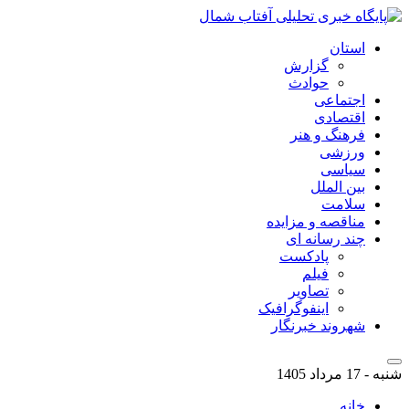
استان
گزارش
حوادث
اجتماعی
اقتصادی
فرهنگ و هنر
ورزشی
سیاسی
بین الملل
سلامت
مناقصه و مزایده
چند رسانه ای
پادکست
فیلم
تصاویر
اینفوگرافیک
شهروند خبرنگار
شنبه - 17 مرداد 1405
خانه