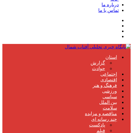
درباره ما
تماس با ما
استان
گزارش
حوادث
اجتماعی
اقتصادی
فرهنگ و هنر
ورزشی
سیاسی
بین الملل
سلامت
مناقصه و مزایده
چند رسانه ای
پادکست
فیلم