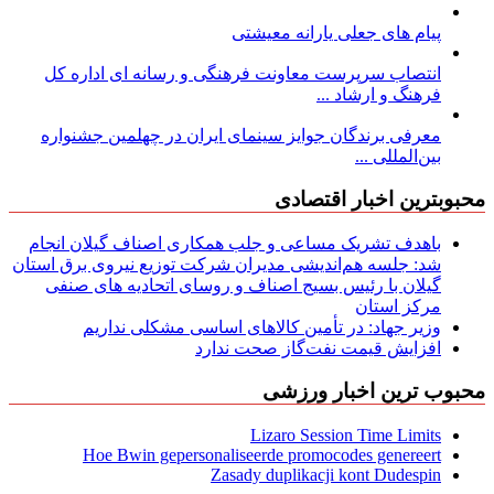
پیام های جعلی یارانه معیشتی
انتصاب سرپرست معاونت فرهنگی و رسانه ای اداره کل
فرهنگ و ارشاد ...
معرفی برندگان جوایز سینمای ایران در چهلمین جشنواره
بین‌المللی ...
محبوبترین اخبار اقتصادی
باهدف تشریک مساعی و جلب همکاری اصناف گیلان انجام
شد: جلسه هم‌اندیشی مدیران شركت توزیع نیروی برق استان
گیلان با رئیس بسیج اصناف و روسای اتحادیه های صنفی
مركز استان
وزیر جهاد: در تأمین کالاهای اساسی مشکلی نداریم
افزایش قیمت نفت‌گاز صحت ندارد
محبوب ترین اخبار ورزشی
Lizaro Session Time Limits
Hoe Bwin gepersonaliseerde promocodes genereert
Zasady duplikacji kont Dudespin