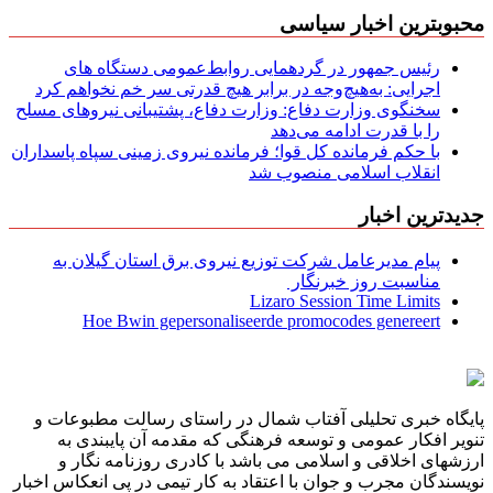
محبوبترین اخبار سیاسی
رئیس جمهور در گردهمایی روابط‌عمومی دستگاه های
اجرایی: به‌هیچ‌وجه در برابر هیچ قدرتی سر خم نخواهم کرد
سخنگوی وزارت دفاع: وزارت دفاع، پشتیبانی نیرو‌های مسلح
را با قدرت ادامه می‌دهد
با حکم فرمانده کل قوا؛ فرمانده نیروی زمینی سپاه پاسداران
انقلاب اسلامی منصوب شد
جدیدترین اخبار
پیام مدیرعامل شركت توزیع نیروی برق استان گیلان به
مناسبت روز خبرنگار ‌
Lizaro Session Time Limits
Hoe Bwin gepersonaliseerde promocodes genereert
پایگاه خبری تحلیلی آفتاب شمال در راستای رسالت مطبوعات و
تنویر افکار عمومی و توسعه فرهنگی که مقدمه آن پایبندی به
ارزشهای اخلاقی و اسلامی می باشد با کادری روزنامه نگار و
نویسندگان مجرب و جوان با اعتقاد به کار تیمی در پی انعکاس اخبار