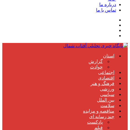
درباره ما
تماس با ما
استان
گزارش
حوادث
اجتماعی
اقتصادی
فرهنگ و هنر
ورزشی
سیاسی
بین الملل
سلامت
مناقصه و مزایده
چند رسانه ای
پادکست
فیلم