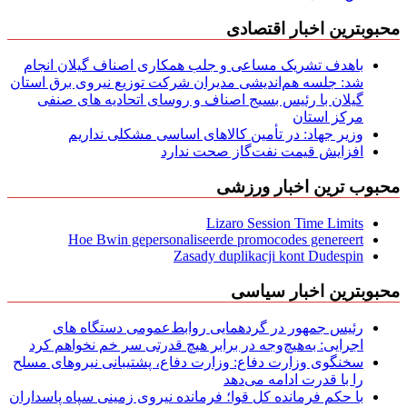
محبوبترین اخبار اقتصادی
باهدف تشریک مساعی و جلب همکاری اصناف گیلان انجام
شد: جلسه هم‌اندیشی مدیران شركت توزیع نیروی برق استان
گیلان با رئیس بسیج اصناف و روسای اتحادیه های صنفی
مركز استان
وزیر جهاد: در تأمین کالاهای اساسی مشکلی نداریم
افزایش قیمت نفت‌گاز صحت ندارد
محبوب ترین اخبار ورزشی
Lizaro Session Time Limits
Hoe Bwin gepersonaliseerde promocodes genereert
Zasady duplikacji kont Dudespin
محبوبترین اخبار سیاسی
رئیس جمهور در گردهمایی روابط‌عمومی دستگاه های
اجرایی: به‌هیچ‌وجه در برابر هیچ قدرتی سر خم نخواهم کرد
سخنگوی وزارت دفاع: وزارت دفاع، پشتیبانی نیرو‌های مسلح
را با قدرت ادامه می‌دهد
با حکم فرمانده کل قوا؛ فرمانده نیروی زمینی سپاه پاسداران