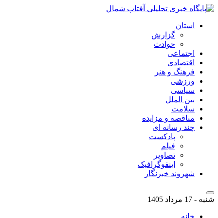
استان
گزارش
حوادث
اجتماعی
اقتصادی
فرهنگ و هنر
ورزشی
سیاسی
بین الملل
سلامت
مناقصه و مزایده
چند رسانه ای
پادکست
فیلم
تصاویر
اینفوگرافیک
شهروند خبرنگار
شنبه - 17 مرداد 1405
خانه