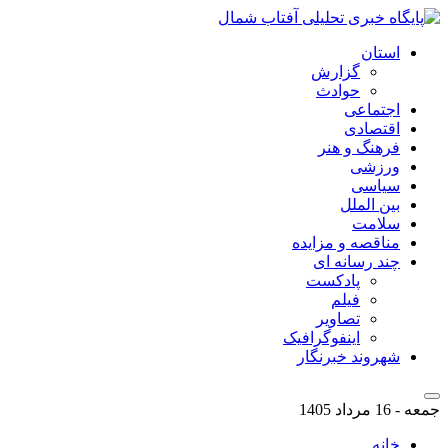
استان
گزارش
حوادث
اجتماعی
اقتصادی
فرهنگ و هنر
ورزشی
سیاسی
بین الملل
سلامت
مناقصه و مزایده
چند رسانه ای
پادکست
فیلم
تصاویر
اینفوگرافیک
شهروند خبرنگار
جمعه - 16 مرداد 1405
خانه