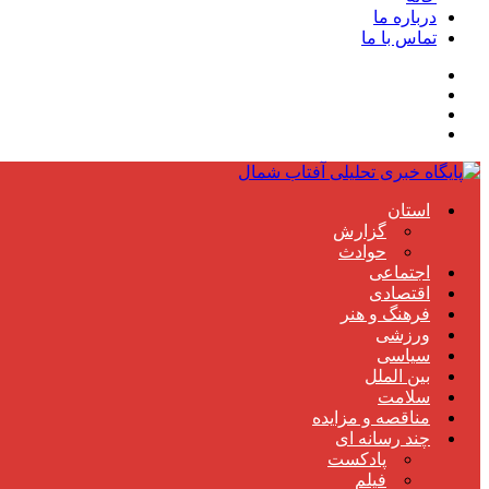
درباره ما
تماس با ما
استان
گزارش
حوادث
اجتماعی
اقتصادی
فرهنگ و هنر
ورزشی
سیاسی
بین الملل
سلامت
مناقصه و مزایده
چند رسانه ای
پادکست
فیلم