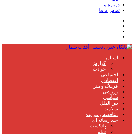
درباره ما
تماس با ما
استان
گزارش
حوادث
اجتماعی
اقتصادی
فرهنگ و هنر
ورزشی
سیاسی
بین الملل
سلامت
مناقصه و مزایده
چند رسانه ای
پادکست
فیلم