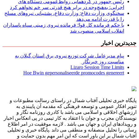
رئیس جمهور در گردهمایی روابط‌عمومی دستگاه های
اجرایی: به‌هیچ‌وجه در برابر هیچ قدرتی سر خم نخواهم کرد
سخنگوی وزارت دفاع: وزارت دفاع، پشتیبانی نیرو‌های مسلح
را با قدرت ادامه می‌دهد
با حکم فرمانده کل قوا؛ فرمانده نیروی زمینی سپاه پاسداران
انقلاب اسلامی منصوب شد
جدیدترین اخبار
پیام مدیرعامل شركت توزیع نیروی برق استان گیلان به
مناسبت روز خبرنگار ‌
Lizaro Session Time Limits
Hoe Bwin gepersonaliseerde promocodes genereert
پایگاه خبری تحلیلی آفتاب شمال در راستای رسالت مطبوعات و
تنویر افکار عمومی و توسعه فرهنگی که مقدمه آن پایبندی به
ارزشهای اخلاقی و اسلامی می باشد با کادری روزنامه نگار و
نویسندگان مجرب و جوان با اعتقاد به کار تیمی در پی انعکاس اخبار
و رویدادهای ایران و جهان می باشد . لازمه موفقیت در امر اطلاع
رسانی را تحلیل منصفانه و منطقی می داند .پایگاه خبری و تحلیلی
آفتاب شمال بر این باور است که این امر مهم بدون حمایت و