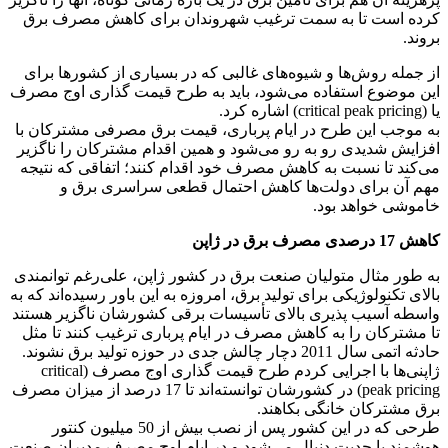
کرده است تا به سمت ترغیب شهروندان برای کاهش مصرف برق
بروند.
از جمله روش‌ها و شیوه‌های غالبی که در بسیاری از کشورها برای
این موضوع استفاده می‌شود، باید به طرح قیمت گذاری اوج مصرف
یا (critical peak pricing) اشاره کرد.
به موجب این طرح در ایام پرباری، قیمت برق مصرفی مشترکان با
افزایش شدیدی رو به رو می‌شود و همین اقدام مشترکان را ناگزیر
می‌کند تا نسبت به کاهش مصرف خود اقدام کنند؛ اتفاقی که نتیجه
مهم آن برای دولت‌ها کاهش احتمال قطعی سراسری برق و
خاموشی خواهد بود.
کاهش 17 درصدی مصرف برق در ژاپن
به طور مثال متولیان صنعت برق در کشور ژاپن، علی‌رغم توانمندی
بالای تکنولوژیکی برای تولید برق، امروزه به این باور رسیده‌اند که به
واسطه آسیب پذیری بالای تأسیسات برقی کشورشان ناگزیر هستند
تا مشترکان را به کاهش مصرف در ایام پرباری ترغیب کنند تا مثل
حادثه اتمی سال 2011 دچار چالش جدی در حوزه تولید برق نشوند.
ژاپنی‌ها با اجرایی کردم طرح قیمت گذاری اوج مصرف (critical
peak pricing) در کشورشان توانسته‌اند تا 17 درصد از میزان مصرف
برق مشترکان خانگی بکاهند.
طرحی که در این کشور پس از نصب بیش از 50 میلیون کنتور
هوشمند با جدیت دنبال می‌شود و در ایام اوج مصرف مدیران صنعت