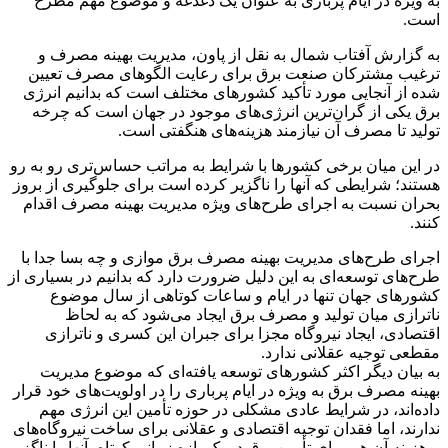
به ویژه در ایام پرباری به عنوان یک دغدغه و موضوع مهم مطرح
است.
به گزارش آفتاب شمال به نقل از پاون، مدیریت بهینه مصرف و
ترغیب مشترکان صنعت برق برای رعایت الگوهای مصرف تعیین
شده از آنجایی مورد تأکید کشورهای مختلف است که بدانیم انرژی
برق یکی از گران‌ترین انرژی‌های موجود در جهان است که چرخه
تولید تا مصرف آن نیازمند هزینه‌های هنگفتی است.
در این میان برخی کشورها با شرایط به مراتب حساس‌تری رو به رو
هستند؛ شرایطی که آنها را ناگزیر کرده است برای جلوگیری از بروز
بحران نسبت به اجرای طرح‌های ویژه مدیریت بهینه مصرف اقدام
کنند.
اجرای طرح‌های مدیریت بهینه مصرف برق موازی و چه بسا جدا با
طرح‌های توسعه‌ای به این دلیل ضرورت دارد که بدانیم در بسیاری از
کشورهای جهان تنها در ایام و ساعات کوتاهی از سال موضوع
ناترازی میان تولید و مصرف برق ایجاد می‌شود که به لحاظ
اقتصادی، ایجاد نیروگاه مجزا برای جبران این کسری و ناترازی
مقطعی توجیه عقلانی ندارد.
به بیان دیگر اکثر کشورهای توسعه یافته‌ای که موضوع مدیریت
بهینه مصرف برق به ویژه در ایام پرباری را در اولویت‌های خود قرار
داده‌اند، در شرایط عادی مشکلی در حوزه تأمین این انرژی مهم
ندارند، اما فقدان توجیه اقتصادی و عقلانی برای ساخت نیروگاه‌های
پرهزینه آن هم برای تأمین برق در یک بازه زمانی کوتاه، آنها را ناگزیر