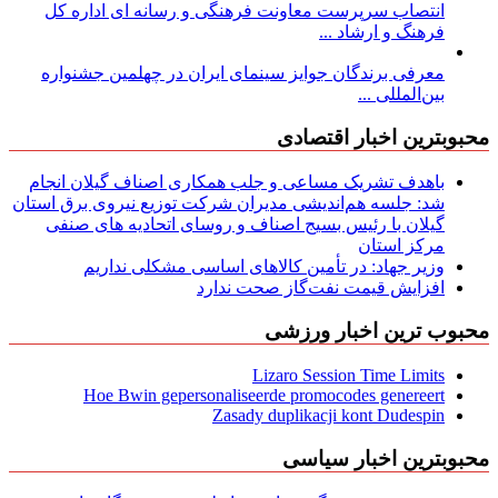
انتصاب سرپرست معاونت فرهنگی و رسانه ای اداره کل
فرهنگ و ارشاد ...
معرفی برندگان جوایز سینمای ایران در چهلمین جشنواره
بین‌المللی ...
محبوبترین اخبار اقتصادی
باهدف تشریک مساعی و جلب همکاری اصناف گیلان انجام
شد: جلسه هم‌اندیشی مدیران شركت توزیع نیروی برق استان
گیلان با رئیس بسیج اصناف و روسای اتحادیه های صنفی
مركز استان
وزیر جهاد: در تأمین کالاهای اساسی مشکلی نداریم
افزایش قیمت نفت‌گاز صحت ندارد
محبوب ترین اخبار ورزشی
Lizaro Session Time Limits
Hoe Bwin gepersonaliseerde promocodes genereert
Zasady duplikacji kont Dudespin
محبوبترین اخبار سیاسی