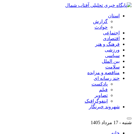
استان
گزارش
حوادث
اجتماعی
اقتصادی
فرهنگ و هنر
ورزشی
سیاسی
بین الملل
سلامت
مناقصه و مزایده
چند رسانه ای
پادکست
فیلم
تصاویر
اینفوگرافیک
شهروند خبرنگار
شنبه - 17 مرداد 1405
خانه