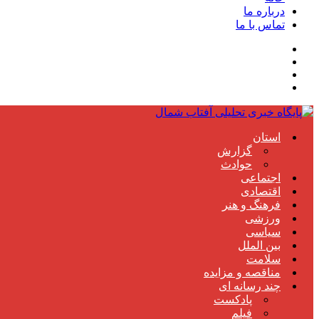
درباره ما
تماس با ما
استان
گزارش
حوادث
اجتماعی
اقتصادی
فرهنگ و هنر
ورزشی
سیاسی
بین الملل
سلامت
مناقصه و مزایده
چند رسانه ای
پادکست
فیلم