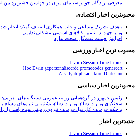
معرفی برندگان جوایز سینمای ایران در چهلمین جشنواره بین‌المل
محبوبترین اخبار اقتصادی
باهدف تشریک مساعی و جلب همکاری اصناف گیلان انجام شد: ج
وزیر جهاد: در تأمین کالاهای اساسی مشکلی نداریم
افزایش قیمت نفت‌گاز صحت ندارد
محبوب ترین اخبار ورزشی
Lizaro Session Time Limits
Hoe Bwin gepersonaliseerde promocodes genereert
Zasady duplikacji kont Dudespin
محبوبترین اخبار سیاسی
رئیس جمهور در گردهمایی روابط‌عمومی دستگاه های اجرایی: به‌
سخنگوی وزارت دفاع: وزارت دفاع، پشتیبانی نیرو‌های مسلح را 
با حکم فرمانده کل قوا؛ فرمانده نیروی زمینی سپاه پاسداران
جدیدترین اخبار
Lizaro Session Time Limits