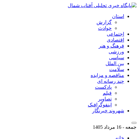
استان
گزارش
حوادث
اجتماعی
اقتصادی
فرهنگ و هنر
ورزشی
سیاسی
بین الملل
سلامت
مناقصه و مزایده
چند رسانه ای
پادکست
فیلم
تصاویر
اینفوگرافیک
شهروند خبرنگار
جمعه - 16 مرداد 1405
خانه