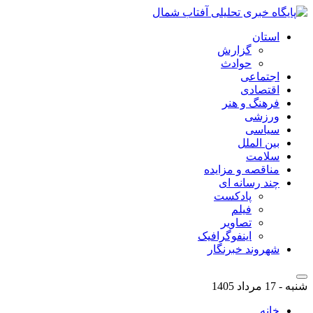
استان
گزارش
حوادث
اجتماعی
اقتصادی
فرهنگ و هنر
ورزشی
سیاسی
بین الملل
سلامت
مناقصه و مزایده
چند رسانه ای
پادکست
فیلم
تصاویر
اینفوگرافیک
شهروند خبرنگار
شنبه - 17 مرداد 1405
خانه