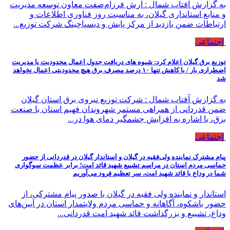
به گزارش آفتاب شمال : آرش فرزام‌صفت معاون توسعه مدیریت
و منابع استانداری گیلان، به مناسبت روز فناوری اطلاعات و
ارتباطات ضمن بازدید از مرکز پایش و دیسپاچینگ شرکت توزیع...
اجتماعی
توزیع برق گیلان اعلام کرد: شیوه های دریافت جدول اعمال محدودیت یا مدیریت
اضطراری بار / با كاهش تنها ۱۰ درصد مصرف برق هیچ محدودیتی اعمال نخواهد
شد
به گزارش آفتاب شمال : شرکت توزیع نیروی برق استان گیلان
ضمن قدردانی از همراهی مستمر شهروندان فهیم استان با صنعت
برق، با اشاره به افزایش چشمگیر دمای هوا در...
اجتماعی
پیام مشترک نماینده ولی‌فقیه در گیلان و استاندار گیلان در قدردانی از حضور
حماسی مردم استان در مراسم تشییع شهید قائد امت؛ برابر عظمت سوگواری
شما در وداع با قائد شهید امت، سر تعظیم فرود می‌آوریم
استاندار و نماینده ولی فقیه در گیلان با صدور پیام مشترکی، از
حضور باشکوه، آگاهانه و حماسی مردم ولایتمدار استان در آیین‌های
وداع، تشییع و بزرگداشت قائد شهید امت قدردانی...