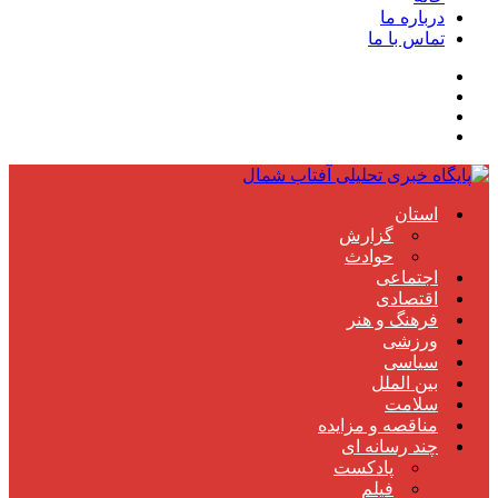
درباره ما
تماس با ما
استان
گزارش
حوادث
اجتماعی
اقتصادی
فرهنگ و هنر
ورزشی
سیاسی
بین الملل
سلامت
مناقصه و مزایده
چند رسانه ای
پادکست
فیلم