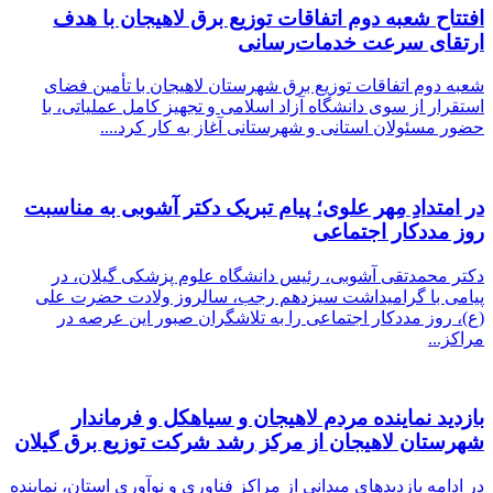
افتتاح شعبه دوم اتفاقات توزیع برق لاهیجان با هدف
ارتقای سرعت خدمات‌رسانی
شعبه دوم اتفاقات توزیع برق شهرستان لاهیجان با تأمین فضای
استقرار از سوی دانشگاه آزاد اسلامی و تجهیز کامل عملیاتی، با
حضور مسئولان استانی و شهرستانی آغاز به کار کرد....
در امتدادِ مِهر علوی؛ پیام تبریک دکتر آشوبی به مناسبت
روز مددکار اجتماعی
دکتر محمدتقی آشوبی، رئیس دانشگاه علوم پزشکی گیلان، در
پیامی با گرامیداشت سیزدهم رجب، سالروز ولادت حضرت علی
(ع)، روز مددکار اجتماعی را به تلاشگران صبور این عرصه در
مراکز...
بازدید نماینده مردم لاهیجان و سیاهكل و فرماندار
شهرستان لاهیجان از مركز رشد شركت توزیع برق گیلان
در ادامه بازدیدهای میدانی از مراکز فناوری و نوآوری استان، نماینده