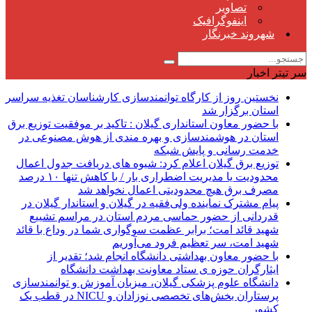
تصاویر
اینفوگرافیک
شهروند خبرنگار
سر تیتر اخبار
نخستین روز از کارگاه توانمندسازی کارشناسان تغذیه سراسر
استان برگزار شد
با حضور معاون استانداری گیلان : تاكید بر موفقیت توزیع برق
استان در هوشمندسازی و بهره مندی از هوش مصنوعی در
خدمت رسانی و پایش شبكه
توزیع برق گیلان اعلام کرد: شیوه های دریافت جدول اعمال
محدودیت یا مدیریت اضطراری بار / با كاهش تنها ۱۰ درصد
مصرف برق هیچ محدودیتی اعمال نخواهد شد
پیام مشترک نماینده ولی‌فقیه در گیلان و استاندار گیلان در
قدردانی از حضور حماسی مردم استان در مراسم تشییع
شهید قائد امت؛ برابر عظمت سوگواری شما در وداع با قائد
شهید امت، سر تعظیم فرود می‌آوریم
با حضور معاون بهداشتی دانشگاه انجام شد؛ تقدیر از
ایثارگران حوزه ی ستاد معاونت بهداشت دانشگاه
دانشگاه علوم پزشکی گیلان، میزبان آموزش و توانمندسازی
پرستاران بخش‌های تخصصی نوزادان و NICU در قطب یک
کشور