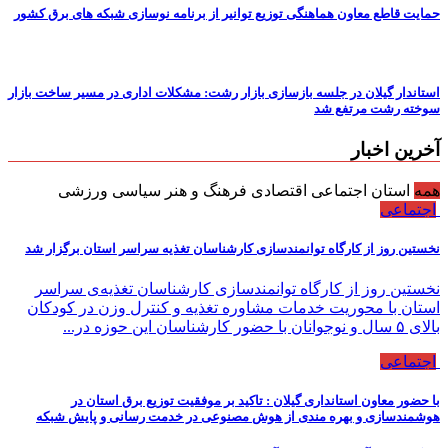
حمایت قاطع معاون هماهنگی توزیع توانیر از برنامه نوسازی شبكه های برق كشور
استاندار گیلان در جلسه بازسازی بازار رشت: مشکلات اداری در مسیر ساخت بازار
سوخته رشت مرتفع شد
آخرین اخبار
همه
استان
اجتماعی
اقتصادی
فرهنگ و هنر
سیاسی
ورزشی
اجتماعی
نخستین روز از کارگاه توانمندسازی کارشناسان تغذیه سراسر استان برگزار شد
نخستین روز از کارگاه توانمندسازی کارشناسان تغذیه‌ی سراسر
استان با محوریت خدمات مشاوره تغذیه و کنترل وزن در کودکان
بالای ۵ سال و نوجوانان با حضور کارشناسان این حوزه در...
اجتماعی
با حضور معاون استانداری گیلان : تاكید بر موفقیت توزیع برق استان در
هوشمندسازی و بهره مندی از هوش مصنوعی در خدمت رسانی و پایش شبكه