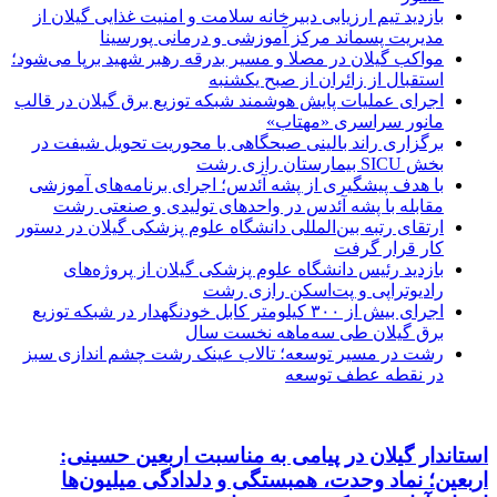
بازدید تیم ارزیابی دبیرخانه سلامت و امنیت غذایی گیلان از
مدیریت پسماند مرکز آموزشی و درمانی پورسینا
مواکب گیلان در مصلا و مسیر بدرقه رهبر شهید برپا می‌شود؛
استقبال از زائران از صبح یکشنبه
اجرای عملیات پایش هوشمند شبكه توزیع برق گیلان در قالب
مانور سراسری «مهتاب»
برگزاری راند بالینی صبحگاهی با محوریت تحویل شیفت در
بخش SICU بیمارستان رازی رشت
با هدف پیشگیری از پشه آئدس؛ اجرای برنامه‌های آموزشی
مقابله با پشه آئدس در واحدهای تولیدی و صنعتی رشت
ارتقای رتبه بین‌المللی دانشگاه علوم پزشکی گیلان در دستور
کار قرار گرفت
بازدید رئیس دانشگاه علوم پزشکی گیلان از پروژه‌های
رادیوتراپی و پت‌اسکن رازی رشت
اجرای بیش از ۳۰۰ كیلومتر كابل خودنگهدار در شبكه توزیع
برق گیلان طی سه‌ماهه نخست سال
رشت در مسیر توسعه؛ تالاب عینک رشت چشم اندازی سبز
در نقطه عطف توسعه
استاندار گیلان در پیامی به مناسبت اربعین حسینی:
اربعین؛ نماد وحدت، همبستگی و دلدادگی میلیون‌ها